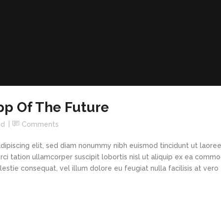
pp Of The Future
ed
Comments
dipiscing elit, sed diam nonummy nibh euismod tincidunt ut laore
rci tation ullamcorper suscipit lobortis nisl ut aliquip ex ea com
estie consequat, vel illum dolore eu feugiat nulla facilisis at vero e