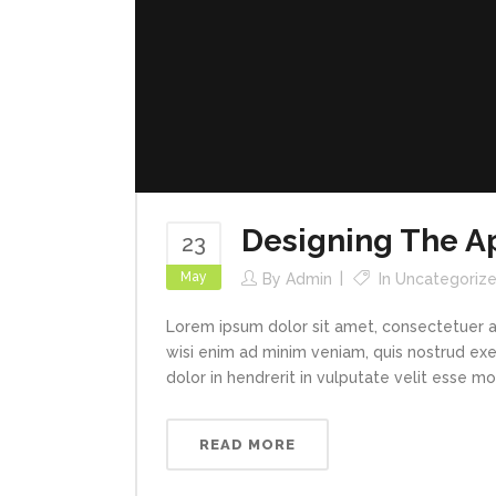
Designing The A
23
May
By
Admin
In
Uncategoriz
Lorem ipsum dolor sit amet, consectetuer a
wisi enim ad minim veniam, quis nostrud exe
dolor in hendrerit in vulputate velit esse mol
READ MORE