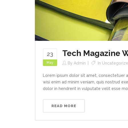
Tech Magazine Wr
23
May
By
Admin
In
Uncategoriz
Lorem ipsum dolor sit amet, consectetuer a
wisi enim ad minim veniam, quis nostrud exe
dolor in hendrerit in vulputate velit esse mol
READ MORE