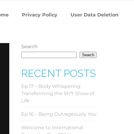
ome
Privacy Policy
User Data Deletion
Search
Search
RECENT POSTS
Ep 17 – Body Whispering:
Transforming the Sh*t Show of
Life
Ep 16 – Being Outrageously You
Welcome to International