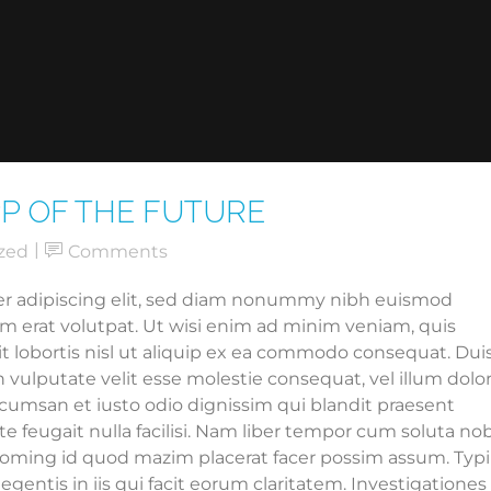
PP OF THE FUTURE
zed
Comments
er adipiscing elit, sed diam nonummy nibh euismod
am erat volutpat. Ut wisi enim ad minim veniam, quis
it lobortis nisl ut aliquip ex ea commodo consequat. Dui
n vulputate velit esse molestie consequat, vel illum dolo
 accumsan et iusto odio dignissim qui blandit praesent
te feugait nulla facilisi. Nam liber tempor cum soluta nob
doming id quod mazim placerat facer possim assum. Typi
egentis in iis qui facit eorum claritatem. Investigationes