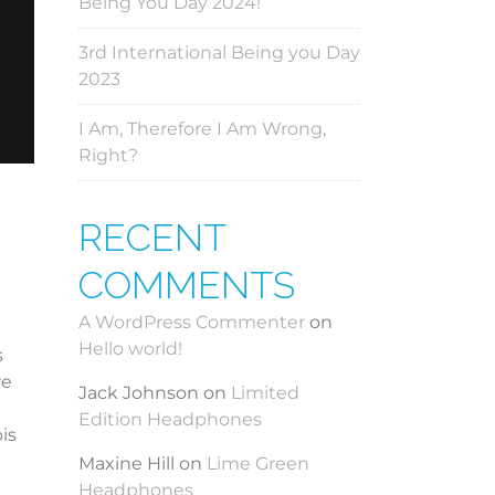
Being You Day 2024!
3rd International Being you Day
2023
I Am, Therefore I Am Wrong,
Right?
RECENT
COMMENTS
A WordPress Commenter
on
Hello world!
s
re
Jack Johnson
on
Limited
Edition Headphones
is
Maxine Hill
on
Lime Green
Headphones