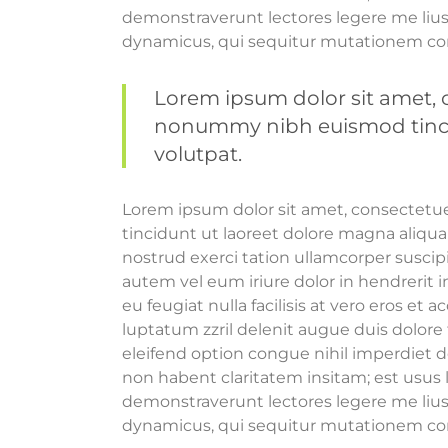
demonstraverunt lectores legere me lius 
dynamicus, qui sequitur mutationem co
Lorem ipsum dolor sit amet, c
nonummy nibh euismod tincid
volutpat.
Lorem ipsum dolor sit amet, consectetu
tincidunt ut laoreet dolore magna aliqu
nostrud exerci tation ullamcorper suscip
autem vel eum iriure dolor in hendrerit i
eu feugiat nulla facilisis at vero eros et
luptatum zzril delenit augue duis dolore 
eleifend option congue nihil imperdiet 
non habent claritatem insitam; est usus l
demonstraverunt lectores legere me lius 
dynamicus, qui sequitur mutationem co