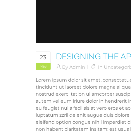
DESIGNING THE A
23
May
By
Admin
In
Uncategori
Lorem ipsum dolor sit amet, consectetu
tincidunt ut laoreet dolore magna aliqu
nostrud exerci tation ullamcorper suscip
autem vel eum iriure dolor in hendrerit i
eu feugiat nulla facilisis at vero eros et
luptatum zzril delenit augue duis dolore 
eleifend option congue nihil imperdiet 
non habent claritatem insitam; est usus l