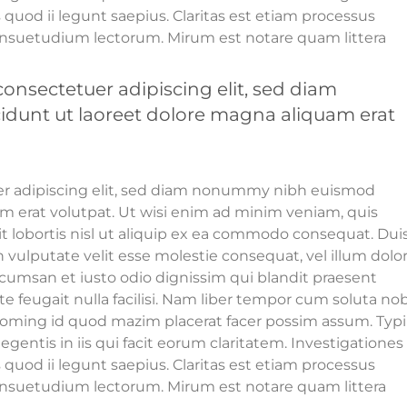
quod ii legunt saepius. Claritas est etiam processus
nsuetudium lectorum. Mirum est notare quam littera
onsectetuer adipiscing elit, sed diam
unt ut laoreet dolore magna aliquam erat
er adipiscing elit, sed diam nonummy nibh euismod
am erat volutpat. Ut wisi enim ad minim veniam, quis
it lobortis nisl ut aliquip ex ea commodo consequat. Dui
n vulputate velit esse molestie consequat, vel illum dolo
 accumsan et iusto odio dignissim qui blandit praesent
te feugait nulla facilisi. Nam liber tempor cum soluta nob
doming id quod mazim placerat facer possim assum. Typi
egentis in iis qui facit eorum claritatem. Investigationes
quod ii legunt saepius. Claritas est etiam processus
nsuetudium lectorum. Mirum est notare quam littera