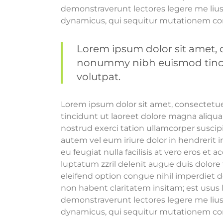
demonstraverunt lectores legere me lius 
dynamicus, qui sequitur mutationem co
Lorem ipsum dolor sit amet, c
nonummy nibh euismod tincid
volutpat.
Lorem ipsum dolor sit amet, consectetu
tincidunt ut laoreet dolore magna aliqu
nostrud exerci tation ullamcorper suscip
autem vel eum iriure dolor in hendrerit i
eu feugiat nulla facilisis at vero eros et
luptatum zzril delenit augue duis dolore 
eleifend option congue nihil imperdiet 
non habent claritatem insitam; est usus l
demonstraverunt lectores legere me lius 
dynamicus, qui sequitur mutationem co