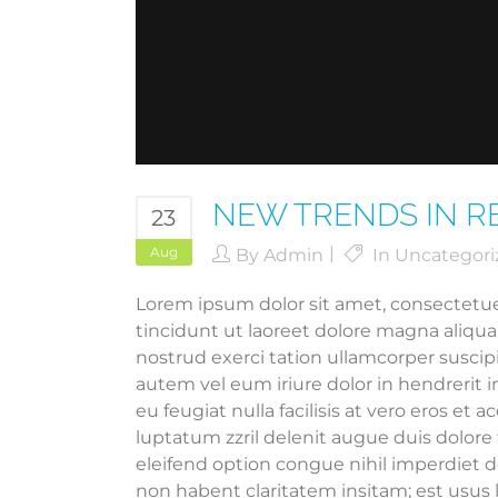
NEW TRENDS IN R
23
Aug
By
Admin
In
Uncategori
Lorem ipsum dolor sit amet, consectetu
tincidunt ut laoreet dolore magna aliqu
nostrud exerci tation ullamcorper suscip
autem vel eum iriure dolor in hendrerit i
eu feugiat nulla facilisis at vero eros et
luptatum zzril delenit augue duis dolore 
eleifend option congue nihil imperdiet 
non habent claritatem insitam; est usus l