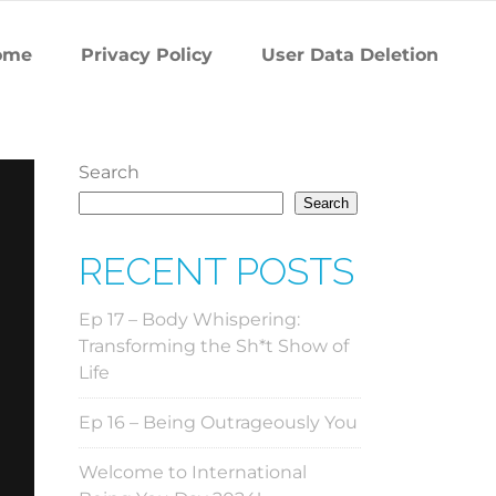
ome
Privacy Policy
User Data Deletion
Search
Search
RECENT POSTS
Ep 17 – Body Whispering:
Transforming the Sh*t Show of
Life
Ep 16 – Being Outrageously You
Welcome to International