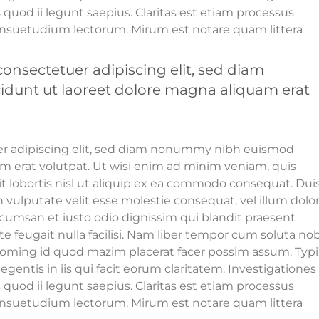
quod ii legunt saepius. Claritas est etiam processus
nsuetudium lectorum. Mirum est notare quam littera
onsectetuer adipiscing elit, sed diam
unt ut laoreet dolore magna aliquam erat
er adipiscing elit, sed diam nonummy nibh euismod
am erat volutpat. Ut wisi enim ad minim veniam, quis
it lobortis nisl ut aliquip ex ea commodo consequat. Dui
n vulputate velit esse molestie consequat, vel illum dolo
 accumsan et iusto odio dignissim qui blandit praesent
te feugait nulla facilisi. Nam liber tempor cum soluta nob
doming id quod mazim placerat facer possim assum. Typi
egentis in iis qui facit eorum claritatem. Investigationes
quod ii legunt saepius. Claritas est etiam processus
nsuetudium lectorum. Mirum est notare quam littera