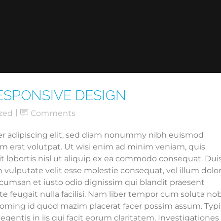
ESPONSIVE DESIGN
zed
Comments
er adipiscing elit, sed diam nonummy nibh euismod
am erat volutpat. Ut wisi enim ad minim veniam, quis
it lobortis nisl ut aliquip ex ea commodo consequat. Dui
n vulputate velit esse molestie consequat, vel illum dolo
 accumsan et iusto odio dignissim qui blandit praesent
te feugait nulla facilisi. Nam liber tempor cum soluta nob
doming id quod mazim placerat facer possim assum. Typi
egentis in iis qui facit eorum claritatem. Investigationes