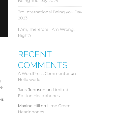
Being You Day 2024!
3rd International Being you Day
2023
I Am, Therefore I Am Wrong,
Right?
RECENT
COMMENTS
A WordPress Commenter
on
Hello world!
s
re
Jack Johnson
on
Limited
Edition Headphones
is
Maxine Hill
on
Lime Green
Headphones