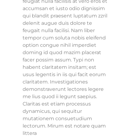
feugiat nulla facilisis at vero eros et
accumsan et iusto odio dignissim
qui blandit praesent luptatum zzril
delenit augue duis dolore te
feugait nulla facilisi. Nam liber
tempor cum soluta nobis eleifend
option congue nihil imperdiet
doming id quod mazim placerat
facer possim assum. Typi non
habent claritatem insitam; est
usus legentis in iis qui facit eorum
claritatem. Investigationes
demonstraverunt lectores legere
me lius quod ii legunt saepius.
Claritas est etiam processus
dynamicus, qui sequitur
mutationem consuetudium
lectorum. Mirum est notare quam
littera