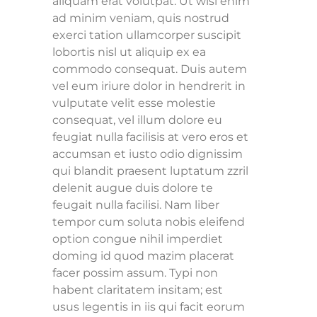
aliquam erat volutpat. Ut wisi enim
ad minim veniam, quis nostrud
exerci tation ullamcorper suscipit
lobortis nisl ut aliquip ex ea
commodo consequat. Duis autem
vel eum iriure dolor in hendrerit in
vulputate velit esse molestie
consequat, vel illum dolore eu
feugiat nulla facilisis at vero eros et
accumsan et iusto odio dignissim
qui blandit praesent luptatum zzril
delenit augue duis dolore te
feugait nulla facilisi. Nam liber
tempor cum soluta nobis eleifend
option congue nihil imperdiet
doming id quod mazim placerat
facer possim assum. Typi non
habent claritatem insitam; est
usus legentis in iis qui facit eorum