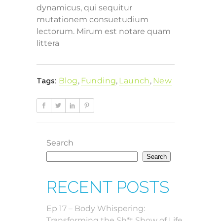
dynamicus, qui sequitur
mutationem consuetudium
lectorum. Mirum est notare quam
littera
Blog
,
Funding
,
Launch
,
New
Tags:
Search
Search
RECENT POSTS
Ep 17 – Body Whispering:
Transforming the Sh*t Show of Life