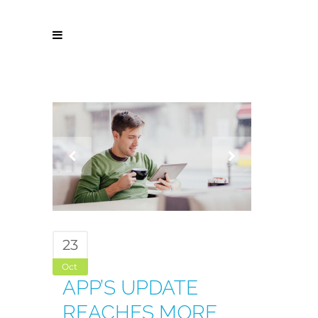
23
Oct
APP’S UPDATE
REACHES MORE