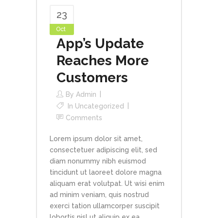
23
Oct
App’s Update
Reaches More
Customers
By
Admin
In
Uncategorized
Comments
Lorem ipsum dolor sit amet,
consectetuer adipiscing elit, sed
diam nonummy nibh euismod
tincidunt ut laoreet dolore magna
aliquam erat volutpat. Ut wisi enim
ad minim veniam, quis nostrud
exerci tation ullamcorper suscipit
lobortis nisl ut aliquip ex ea