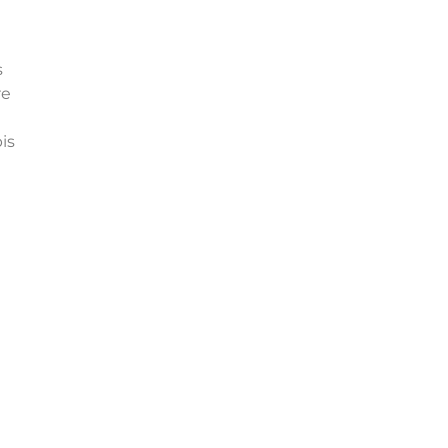
s
re
is