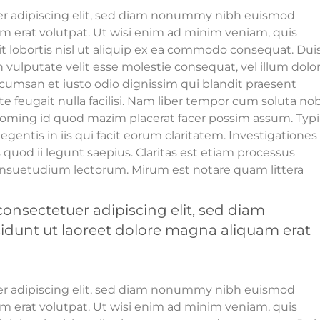
er adipiscing elit, sed diam nonummy nibh euismod
am erat volutpat. Ut wisi enim ad minim veniam, quis
it lobortis nisl ut aliquip ex ea commodo consequat. Dui
n vulputate velit esse molestie consequat, vel illum dolo
 accumsan et iusto odio dignissim qui blandit praesent
te feugait nulla facilisi. Nam liber tempor cum soluta nob
doming id quod mazim placerat facer possim assum. Typi
egentis in iis qui facit eorum claritatem. Investigationes
quod ii legunt saepius. Claritas est etiam processus
nsuetudium lectorum. Mirum est notare quam littera
onsectetuer adipiscing elit, sed diam
unt ut laoreet dolore magna aliquam erat
er adipiscing elit, sed diam nonummy nibh euismod
am erat volutpat. Ut wisi enim ad minim veniam, quis