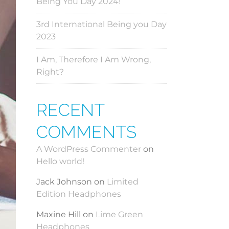
Being You Day 2024!
3rd International Being you Day
2023
I Am, Therefore I Am Wrong,
Right?
RECENT
COMMENTS
A WordPress Commenter
on
Hello world!
Jack Johnson
on
Limited
Edition Headphones
Maxine Hill
on
Lime Green
Headphones