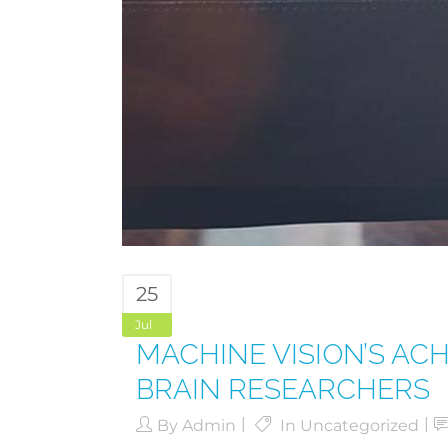
25
Jul
MACHINE VISION’S AC
BRAIN RESEARCHERS
By
Admin
In
Uncategorized